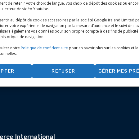
ment de retenir votre choix de langue, vos choix de dépôt des cookies ou encore
u lecteur de vidéo Youtube.
entir au dépôt de cookies accessoires par la société Google Ireland Limited p
orer votre expérience de navigation par la mesure d’audience et le suivi de na
tilisera également vos données pour son propre compte à des fins de publicité
 historique de navigation.
ulter notre
Politique de confidentialité
pour en savoir plus sur les cookies et le
onnelles.
EPTER
REFUSER
GÉRER MES PR
rce International