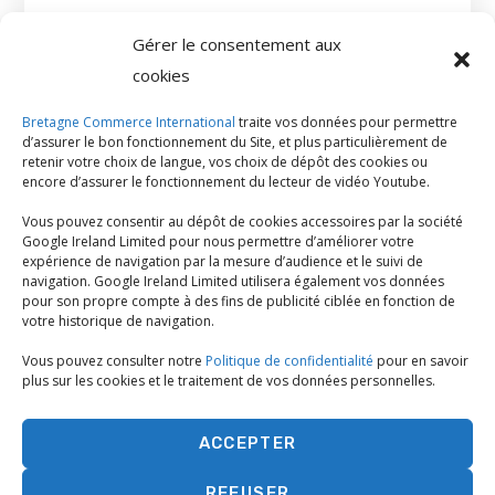
CHAMBRE DE COMMERCE FRANCAISE DE GRANDE
Gérer le consentement aux
BRETAGNE
cookies
Fonction:
Directrice Services aux Entreprises
Bretagne Commerce International
traite vos données pour permettre
d’assurer le bon fonctionnement du Site, et plus particulièrement de
VOIR SES INTERVENTIONS
retenir votre choix de langue, vos choix de dépôt des cookies ou
encore d’assurer le fonctionnement du lecteur de vidéo Youtube.
Vous pouvez consentir au dépôt de cookies accessoires par la société
Google Ireland Limited pour nous permettre d’améliorer votre
Animé par Irene Regnier
expérience de navigation par la mesure d’audience et le suivi de
navigation. Google Ireland Limited utilisera également vos données
pour son propre compte à des fins de publicité ciblée en fonction de
votre historique de navigation.
Vous pouvez consulter notre
Politique de confidentialité
pour en savoir
[29 juin 2026]
plus sur les cookies et le traitement de vos données personnelles.
16h00 - 16h45
ACCEPTER
Retour d'expérience - Reconquérir le
REFUSER