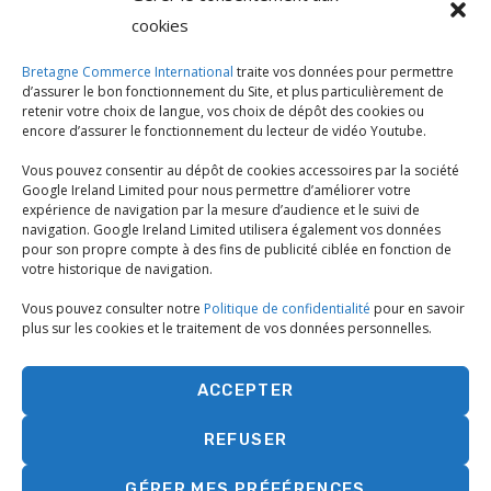
cookies
VOIR SES INTERVENTIONS
Bretagne Commerce International
traite vos données pour permettre
d’assurer le bon fonctionnement du Site, et plus particulièrement de
retenir votre choix de langue, vos choix de dépôt des cookies ou
encore d’assurer le fonctionnement du lecteur de vidéo Youtube.
Animé par Jean Girard
Vous pouvez consentir au dépôt de cookies accessoires par la société
Google Ireland Limited pour nous permettre d’améliorer votre
expérience de navigation par la mesure d’audience et le suivi de
navigation. Google Ireland Limited utilisera également vos données
pour son propre compte à des fins de publicité ciblée en fonction de
votre historique de navigation.
[29 juin 2025]
Vous pouvez consulter notre
Politique de confidentialité
pour en savoir
plus sur les cookies et le traitement de vos données personnelles.
15h00 - 15h45
Réunion d'information - Mercosur, où
ACCEPTER
en est-on ?
REFUSER
GÉRER MES PRÉFÉRENCES